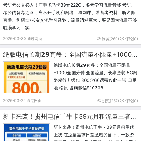
考研考公党必入！广电飞马卡39元222G，备考学习流量管够 考研、
考公的备考之路，离不开手机和网络：刷网课、看备考资料、听名师
直播、和研友/考友交流学习经验，流量消耗巨大，要是因为流量不够
耽误学习，实
2026-03-30 通过网页
浏览(260)
评论(0)
绝版电信长期𝟮𝟵套餐：全国流量不限量+1000全国分钟
绝版电信长期𝟮𝟵套餐：全国流量不限量
+1000全国分钟 全国流量、长期套餐 5G网
络权益升级包 800含60话费仅此一张 归属
地 松原 咨询微信910336
2026-03-29 通过网页
浏览(257)
评论(0)
新卡来袭！贵州电信千牛卡39元月租流量王者！全国1500G通用+3000G结转，流量自由实现
新卡来袭！贵州电信千牛卡39元月租重磅
上线 在流量需求日益激增的当下，一款资