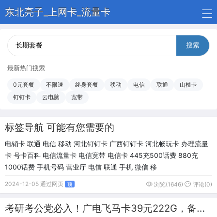
东北亮子_上网卡_流量卡
搜索
最新热门搜索
0元套餐
不限速
终身套餐
移动
电信
联通
山楂卡
钉钉卡
云电脑
宽带
标签导航 可能有您需要的
电销卡 联通 电信 移动 河北钉钉卡 广西钉钉卡 河北畅玩卡 办理流量
卡 号卡百科 电信流量卡 电信宽带 电信卡 445充500话费 880充
1000话费 手机号码 营业厅 电信 联通 手机 微信 移
2024-12-05 通过网页
浏览(1646)
评论(0)
顶
考研考公党必入！广电飞马卡39元222G，备考学习流量管够