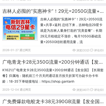
吉林人必囤的“实惠神卡”！29元=2050G流量+共享+返利
吉林人必囤的“实惠神卡”！29元=2050G流
量+共享+返利 总结下来，吉林电信29星卡
就是为吉林人量身打造的“完美套餐”：长期
29元月租稳定不涨价，每月1050G基础流
量+2050G结转通用流量，流
2026-01-27 通过网页
浏览(332)
评论(0)
广电青龙卡28元350G流量+200分钟通话【发全国】【长期套餐】
K1621/广电青龙卡28元350G流量+200分钟通话【发全国】【长期套
餐】归属地：随机前三个月关闭通话首月按天折算可办副卡办卡年
龄：18-35下单链接地址：https://shop.gantanh
2025-12-04 通过网页
浏览(407)
评论(0)
广免费爆款电蛟龙卡38元390GB流量【发全国】【长期套餐】