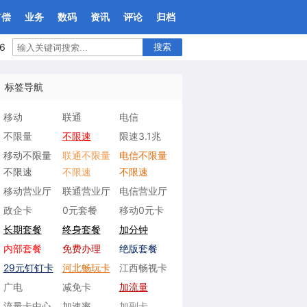
有偿
业务
数码
资讯
评论
归档
6
搜索
标签导航
移动
联通
电信
不限量
不限速
限速3.1兆
移动不限量
联通不限量
电信不限量
不限速
不限速
不限速
移动营业厅
联通营业厅
电信营业厅
政企卡
0元套餐
移动0元卡
长期套餐
终身套餐
加分钟
内部套餐
免费办理
绝版套餐
29元钉钉卡
河北畅玩卡
江西畅视卡
广电
减免卡
加流量
流量卡中心
加速率
加副卡