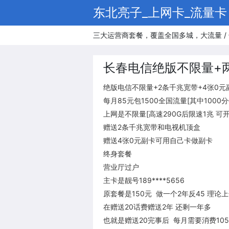
东北亮子_上网卡_流量卡
三大运营商套餐，覆盖全国多城，大流量 / 
长春电信绝版不限量+
绝版电信不限量+2条千兆宽带+4张0元
​每月85元包1500全国流量[其中1000
​上网是不限量[高速290G后限速1兆 可
​赠送2条千兆宽带和电视机顶盒
​赠送4张0元副卡可用自己卡做副卡
​终身套餐
​营业厅过户
​主卡是靓号189****5656
​原套餐是150元 做一个2年反45 理
​在赠送20话费赠送2年 还剩一年多
​也就是赠送20完事后 每月需要消费10