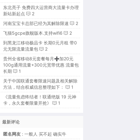
东北亮子 免费四大运营商大流量卡办理
新站新起点
2
河南宝宝卡总部已经为其解除限速
2
飞猫5gcpe旗舰版本.支持wifi6
2
到黑龙江移动极品卡 长期0元月租 带0
元无限流量流量包
2
贵州全省移动8元套餐每月➕加20元
100g通用流量+300元宽带优惠 流量包
长期
1
关于中国联通套餐限速问题及相关解除
方法，结合权威信息整理如下：
1
《流量焦虑终结者！联通绝版 19 元神
卡，永久套餐限量开抢》
1
最新评论
匿名网友
: 一般人 买不起 确实牛