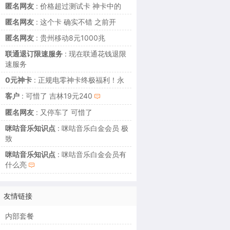
匿名网友
: 价格超过测试卡 神卡中的
匿名网友
: 这个卡 确实不错 之前开
匿名网友
: 贵州移动8元1000兆
联通退订限速服务
: 现在联通花钱退限
速服务
0元神卡
: 正规电零神卡终极福利！永
客户
: 可惜了 吉林19元240
匿名网友
: 又停车了 可惜了
咪咕音乐知识点
: 咪咕音乐白金会员 极
致
咪咕音乐知识点
: 咪咕音乐白金会员有
什么亮
友情链接
内部套餐