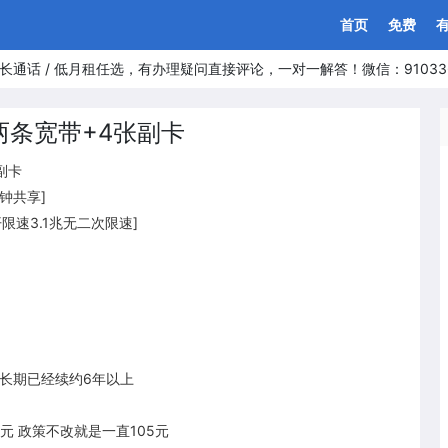
首页
免费
长通话 / 低月租任选，有办理疑问直接评论，一对一解答！微信：91033
两条宽带+4张副卡
副卡
分钟共享]
开限速3.1兆无二次限速]
论上长期已经续约6年以上
5元 政策不改就是一直105元