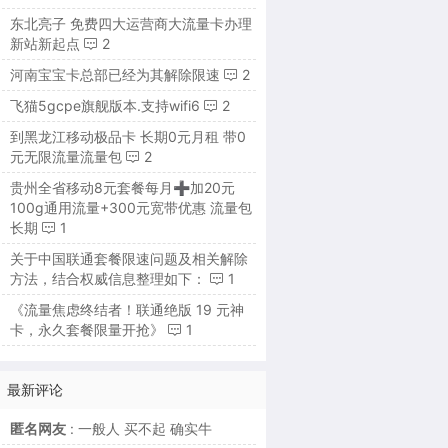
东北亮子 免费四大运营商大流量卡办理
新站新起点
2
河南宝宝卡总部已经为其解除限速
2
飞猫5gcpe旗舰版本.支持wifi6
2
到黑龙江移动极品卡 长期0元月租 带0
元无限流量流量包
2
贵州全省移动8元套餐每月➕加20元
100g通用流量+300元宽带优惠 流量包
长期
1
关于中国联通套餐限速问题及相关解除
方法，结合权威信息整理如下：
1
《流量焦虑终结者！联通绝版 19 元神
卡，永久套餐限量开抢》
1
最新评论
匿名网友
: 一般人 买不起 确实牛