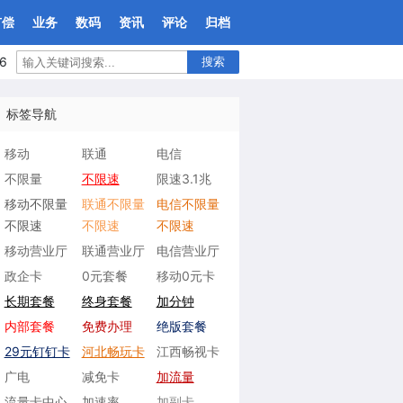
有偿
业务
数码
资讯
评论
归档
6
搜索
标签导航
移动
联通
电信
不限量
不限速
限速3.1兆
移动不限量
联通不限量
电信不限量
不限速
不限速
不限速
移动营业厅
联通营业厅
电信营业厅
政企卡
0元套餐
移动0元卡
长期套餐
终身套餐
加分钟
内部套餐
免费办理
绝版套餐
29元钉钉卡
河北畅玩卡
江西畅视卡
广电
减免卡
加流量
流量卡中心
加速率
加副卡