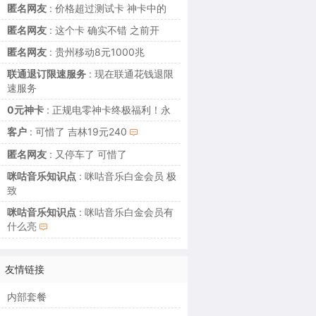
匿名网友
: 价格超过测试卡 神卡中的
匿名网友
: 这个卡 确实不错 之前开
匿名网友
: 贵州移动8元1000兆
联通退订限速服务
: 现在联通花钱退限
速服务
0元神卡
: 正规电零神卡终极福利！永
客户
: 可惜了 吉林19元240
匿名网友
: 又停车了 可惜了
咪咕音乐知识点
: 咪咕音乐白金会员 极
致
咪咕音乐知识点
: 咪咕音乐白金会员有
什么亮
友情链接
内部套餐