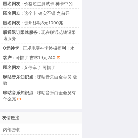
匿名网友
: 价格超过测试卡 神卡中的
匿名网友
: 这个卡 确实不错 之前开
匿名网友
: 贵州移动8元1000兆
联通退订限速服务
: 现在联通花钱退限
速服务
0元神卡
: 正规电零神卡终极福利！永
客户
: 可惜了 吉林19元240
匿名网友
: 又停车了 可惜了
咪咕音乐知识点
: 咪咕音乐白金会员 极
致
咪咕音乐知识点
: 咪咕音乐白金会员有
什么亮
友情链接
内部套餐