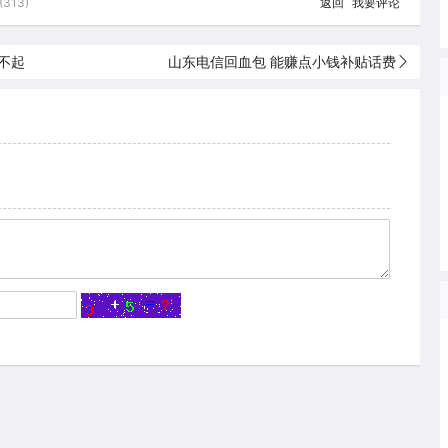
313)
返回
我要评论
玩不起
山东电信回血包 能赚点小钱补贴话费