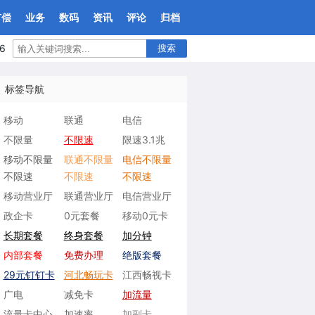
有偿
业务
数码
资讯
评论
归档
6
搜索
标签导航
移动
联通
电信
不限量
不限速
限速3.1兆
移动不限量
联通不限量
电信不限量
不限速
不限速
不限速
移动营业厅
联通营业厅
电信营业厅
政企卡
0元套餐
移动0元卡
长期套餐
终身套餐
加分钟
内部套餐
免费办理
绝版套餐
29元钉钉卡
河北畅玩卡
江西畅视卡
广电
减免卡
加流量
流量卡中心
加速率
加副卡