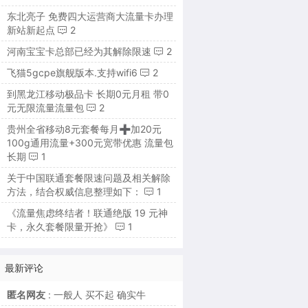
东北亮子 免费四大运营商大流量卡办理
新站新起点
2
河南宝宝卡总部已经为其解除限速
2
飞猫5gcpe旗舰版本.支持wifi6
2
到黑龙江移动极品卡 长期0元月租 带0
元无限流量流量包
2
贵州全省移动8元套餐每月➕加20元
100g通用流量+300元宽带优惠 流量包
长期
1
关于中国联通套餐限速问题及相关解除
方法，结合权威信息整理如下：
1
《流量焦虑终结者！联通绝版 19 元神
卡，永久套餐限量开抢》
1
最新评论
匿名网友
: 一般人 买不起 确实牛