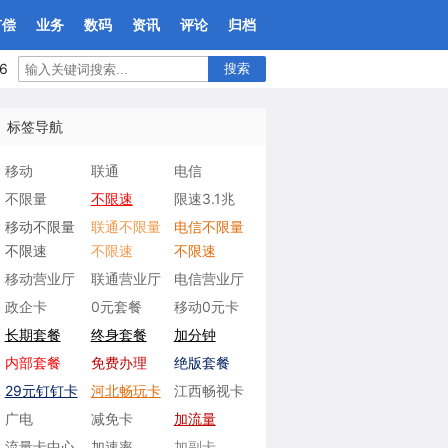
有偿
业务
数码
资讯
评论
归档
6
搜索
标签导航
移动
联通
电信
不限量
不限速
限速3.1兆
移动不限量
联通不限量
电信不限量
不限速
不限速
不限速
移动营业厅
联通营业厅
电信营业厅
政企卡
0元套餐
移动0元卡
长期套餐
终身套餐
加分钟
内部套餐
免费办理
绝版套餐
29元钉钉卡
河北畅玩卡
江西畅视卡
广电
减免卡
加流量
流量卡中心
加速率
加副卡