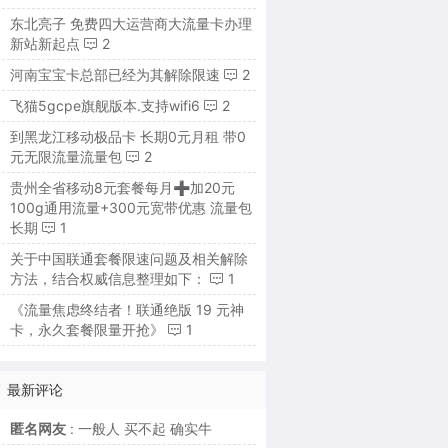
东北亮子 免费四大运营商大流量卡办理
新站新起点
2
河南宝宝卡总部已经为其解除限速
2
飞猫5gcpe旗舰版本.支持wifi6
2
到黑龙江移动极品卡 长期0元月租 带0
元无限流量流量包
2
贵州全省移动8元套餐每月➕加20元
100g通用流量+300元宽带优惠 流量包
长期
1
关于中国联通套餐限速问题及相关解除
方法，结合权威信息整理如下：
1
《流量焦虑终结者！联通绝版 19 元神
卡，永久套餐限量开抢》
1
最新评论
匿名网友
: 一般人 买不起 确实牛