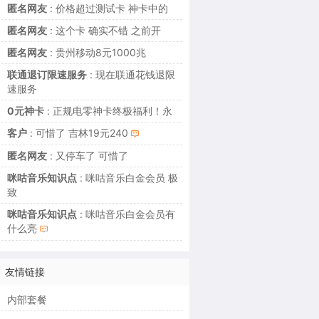
匿名网友
: 价格超过测试卡 神卡中的
匿名网友
: 这个卡 确实不错 之前开
匿名网友
: 贵州移动8元1000兆
联通退订限速服务
: 现在联通花钱退限
速服务
0元神卡
: 正规电零神卡终极福利！永
客户
: 可惜了 吉林19元240
匿名网友
: 又停车了 可惜了
咪咕音乐知识点
: 咪咕音乐白金会员 极
致
咪咕音乐知识点
: 咪咕音乐白金会员有
什么亮
友情链接
内部套餐