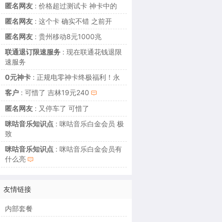
匿名网友
: 价格超过测试卡 神卡中的
匿名网友
: 这个卡 确实不错 之前开
匿名网友
: 贵州移动8元1000兆
联通退订限速服务
: 现在联通花钱退限
速服务
0元神卡
: 正规电零神卡终极福利！永
客户
: 可惜了 吉林19元240
匿名网友
: 又停车了 可惜了
咪咕音乐知识点
: 咪咕音乐白金会员 极
致
咪咕音乐知识点
: 咪咕音乐白金会员有
什么亮
友情链接
内部套餐