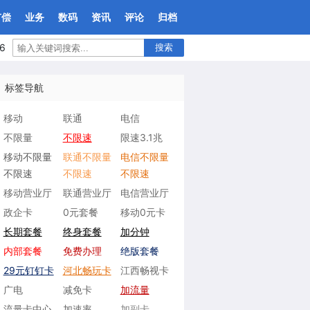
有偿
业务
数码
资讯
评论
归档
6
搜索
标签导航
移动
联通
电信
不限量
不限速
限速3.1兆
移动不限量
联通不限量
电信不限量
不限速
不限速
不限速
移动营业厅
联通营业厅
电信营业厅
政企卡
0元套餐
移动0元卡
长期套餐
终身套餐
加分钟
内部套餐
免费办理
绝版套餐
29元钉钉卡
河北畅玩卡
江西畅视卡
广电
减免卡
加流量
流量卡中心
加速率
加副卡