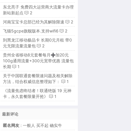
东北亮子 免费四大运营商大流量卡办理
新站新起点
2
河南宝宝卡总部已经为其解除限速
2
飞猫5gcpe旗舰版本.支持wifi6
2
到黑龙江移动极品卡 长期0元月租 带0
元无限流量流量包
2
贵州全省移动8元套餐每月➕加20元
100g通用流量+300元宽带优惠 流量包
长期
1
关于中国联通套餐限速问题及相关解除
方法，结合权威信息整理如下：
1
《流量焦虑终结者！联通绝版 19 元神
卡，永久套餐限量开抢》
1
最新评论
匿名网友
: 一般人 买不起 确实牛