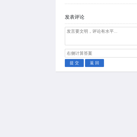
发表评论
提 交
返 回