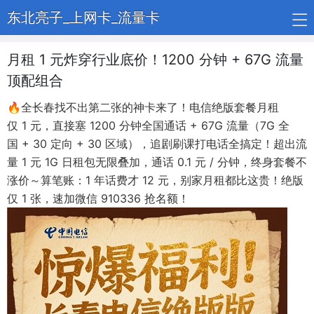
东北亮子_上网卡_流量卡
月租 1 元炸穿行业底价！1200 分钟 + 67G 流量
顶配组合
🔥全长春找不出第二张的神卡来了！电信绝版套餐月租
仅 1 元，直接塞 1200 分钟全国通话 + 67G 流量（7G 全
国 + 30 定向 + 30 区域），追剧刷课打电话全搞定！超出流
量 1 元 1G 日租包无限叠加，通话 0.1 元 / 分钟，终身套餐不
涨价～算笔账：1 年话费才 12 元，别家月租都比这贵！绝版
仅 1 张，速加微信 910336 抢名额！