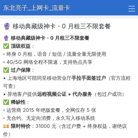
东北亮子_上网卡_流量卡
🔮 移动典藏级神卡・0 月租三不限套餐
🔮
移动典藏级神卡・0 月租三不限套餐
✅
顶级权益
：
▫️ 终身 0 月租，语音 / 短信 / 流量全量无限使用
▫️ 4G/5G 网络全程不限速，支持热点共享
✅
过户保障
：
▪ 上海地区可陪同至移动营业厅
手拉手面签过户
（官方流程
可查）
▪ 异地客户提供
远程视频公证 + 代办服务
（包过户成功）
✅
稀缺性
：
▫ 运营商 2015 年绝版套餐，全网仅存 5 张
▫ 无合约、无定向消费，永久写入移动系统
💴
限时特价
：31000 元（含过户费 + 终身权益，谢绝议
价）