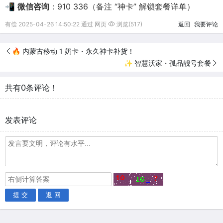
📲
微信咨询
：910 336（备注 “神卡” 解锁套餐详单）
有偿 2025-04-26 14:50:22 通过 网页
浏览(517)
返回
我要评论
🔥 内蒙古移动 1 奶卡・永久神卡补货！
✨ 智慧沃家・孤品靓号套餐
共有0条评论！
发表评论
提 交
返 回