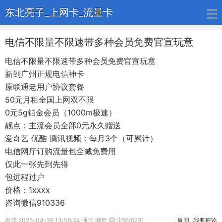
东北亮子_上网卡_流量卡
电信不限量不限速带多种会员免费官宣玩意
电信不限量不限速带多种会员免费官宣玩意
新到广州正规电信神卡
原联通老用户协议套餐
50元月租全国上网双不限
0元5g铂金会员（1000m极速）
靓点：主流会员全部0元永久赠送
爱奇艺 优酷 腾讯视频：每月3个（可累计）
电信网厅订购流量包全减免费用
仅此一张先到先得
包远程过户
价格：1xxxx
咨询微信910336
有偿 2025-04-26 13:08:34 通过 网页
浏览(523)
返回
我要评论