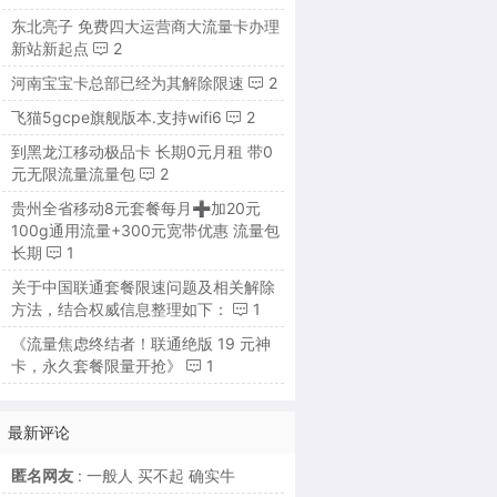
东北亮子 免费四大运营商大流量卡办理
新站新起点
2
河南宝宝卡总部已经为其解除限速
2
飞猫5gcpe旗舰版本.支持wifi6
2
到黑龙江移动极品卡 长期0元月租 带0
元无限流量流量包
2
贵州全省移动8元套餐每月➕加20元
100g通用流量+300元宽带优惠 流量包
长期
1
关于中国联通套餐限速问题及相关解除
方法，结合权威信息整理如下：
1
《流量焦虑终结者！联通绝版 19 元神
卡，永久套餐限量开抢》
1
最新评论
匿名网友
: 一般人 买不起 确实牛