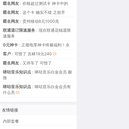
匿名网友
: 价格超过测试卡 神卡中的
匿名网友
: 这个卡 确实不错 之前开
匿名网友
: 贵州移动8元1000兆
联通退订限速服务
: 现在联通花钱退限
速服务
0元神卡
: 正规电零神卡终极福利！永
客户
: 可惜了 吉林19元240
匿名网友
: 又停车了 可惜了
咪咕音乐知识点
: 咪咕音乐白金会员 极
致
咪咕音乐知识点
: 咪咕音乐白金会员有
什么亮
友情链接
内部套餐