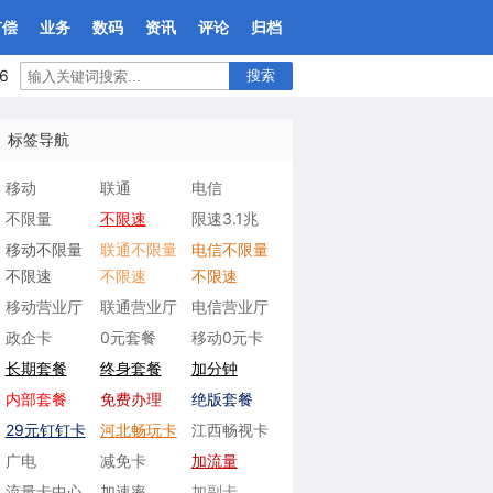
有偿
业务
数码
资讯
评论
归档
6
搜索
标签导航
移动
联通
电信
不限量
不限速
限速3.1兆
移动不限量
联通不限量
电信不限量
不限速
不限速
不限速
移动营业厅
联通营业厅
电信营业厅
政企卡
0元套餐
移动0元卡
长期套餐
终身套餐
加分钟
内部套餐
免费办理
绝版套餐
29元钉钉卡
河北畅玩卡
江西畅视卡
广电
减免卡
加流量
流量卡中心
加速率
加副卡