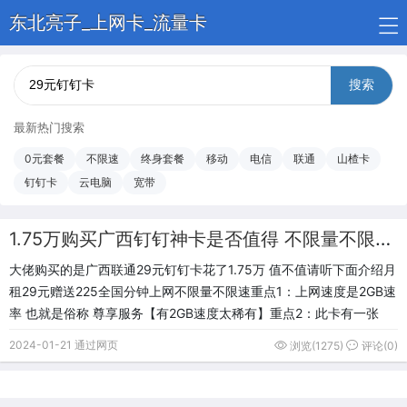
东北亮子_上网卡_流量卡
搜索
最新热门搜索
0元套餐
不限速
终身套餐
移动
电信
联通
山楂卡
钉钉卡
云电脑
宽带
1.75万购买广西钉钉神卡是否值得 不限量不限速到底值多少钱 什么样的卡是神卡
大佬购买的是广西联通29元钉钉卡花了1.75万 值不值请听下面介绍月
租29元赠送225全国分钟上网不限量不限速重点1：上网速度是2GB速
率 也就是俗称 尊享服务【有2GB速度太稀有】重点2：此卡有一张
2024-01-21 通过网页
浏览(1275)
评论(0)